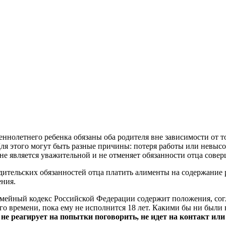
нолетнего ребенка обязаны оба родителя вне зависимости от тог
ля этого могут быть разные причины: потеря работы или невысо
не является уважительной и не отменяет обязанности отца совер
дительских обязанностей отца платить алименты на содержание
ения.
мейный кодекс Российской Федерации содержит положения, согл
ого времени, пока ему не исполнится 18 лет. Какими бы ни были
е реагирует на попытки поговорить, не идет на контакт или и