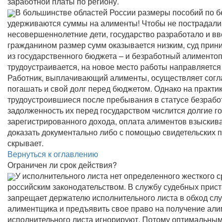
заработной платы по региону.
В большинстве областей России размеры пособий по бе
удерживаются суммы на алименты! Чтобы не пострадали
несовершеннолетние дети, государство разработало и в
гражданином размер сумм оказывается низким, суд прин
из государственного бюджета – и безработный алиментоп
трудоустраивается, на новое место работы направляется
Работник, выплачивающий алименты, осуществляет согла
погашать и свой долг перед бюджетом. Однако на практик
трудоустроившиеся после пребывания в статусе безработ
задолженность их перед государством числится долгие го
зарегистрированного дохода, оплата алиментов взыскива
доказать документально либо с помощью свидетельских по
скрывает.
Вернуться к оглавлению
Ограничен ли срок действия?
У исполнительного листа нет определенного жесткого с
российским законодательством. В службу судебных прист
запрещает держателю исполнительного листа в обход сл
алиментщика и предъявить свое право на получение али
исполнительного листа игнорируют. Потому оптимальны