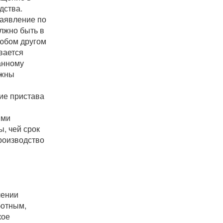
дства.
заявление по
лжно быть в
любом другом
вается
анному
лжны
ие пристава
ями
ы, чей срок
роизводство
лении
ботным,
кое