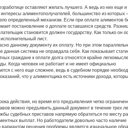
зработице оставляют желать лучшего. А ведь из них еще и
 интересы алиментополучателей, большинство из которых 
вело определенный механизм. Если при оплате алиментов 
имает постановление о доплате оставшихся средств. Разни
лательщик становится должен государству. Как только он 
 исполнительный лист.
сно данному документу их оплату. Но при этом параллель
е данная система не оправдала себя. Как показывает стати
ных граждане к оплате долга относятся крайне легкомысле
ды. Когда человек не работает и не имеет официально
ется с него еще сложнее, ведь в судебном порядке необхо
казаний, что у алиментщика есть источники дохода, котор
рока действия, но время его предъявления четко ограничен
авов можно предъявить данный документ в течение трех ле
ужбы судебных приставов напрямую обратиться по месту р
ментных выплат. Но работодатели довольно часто наличие
м вариантом решения проблемы является изначальное обр