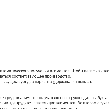
автоматического получения алиментов. Чтобы велась выпл
чаться соответствующее производство.
ень существует два варианта удерживания выплат:
ие средств алиментополучателю несет руководитель, бухга
нии, где трудится плательщик алиментов. Во втором случ
в по исполнительному судебному документу.