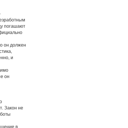
–
безработным
цу погашают
официально
но он должен
стика,
нно, и
димо
ые он
о
т. Закон не
аботы
ащение в