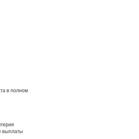
ата в полном
лтерия
ае выплаты