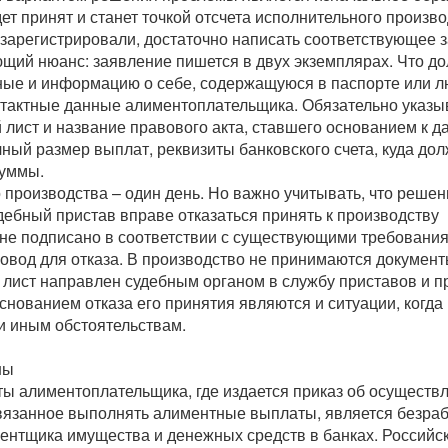
ет принят и станет точкой отсчета исполнительного произво
 зарегистрировали, достаточно написать соответствующее 
щий нюанс: заявление пишется в двух экземплярах. Что до
ные и информацию о себе, содержащуюся в паспорте или 
нтактные данные алиментоплательщика. Обязательно указы
лист и название правового акта, ставшего основанием к д
ный размер выплат, реквизиты банковского счета, куда до
суммы.
производства – один день. Но важно учитывать, что решен
дебный пристав вправе отказаться принять к производству
 не подписано в соответствии с существующими требовани
повод для отказа. В производство не принимаются документ
 лист направлен судебным органом в службу приставов и п
нованием отказа его принятия являются и ситуации, когда
и иным обстоятельствам.
ны
ты алиментоплательщика, где издается приказ об осуществ
бвязанное выполнять алиментные выплаты, является безра
ентщика имущества и денежных средств в банках. Российс