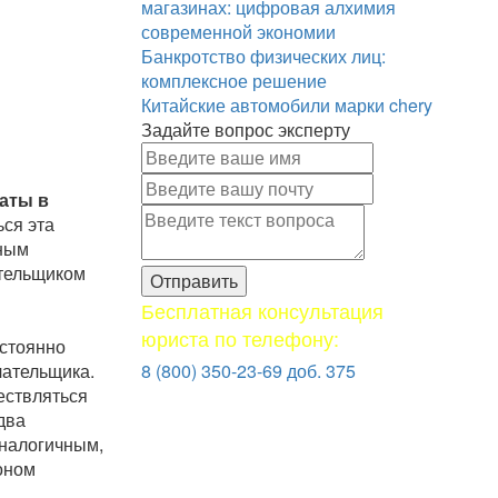
магазинах: цифровая алхимия
современной экономии
Банкротство физических лиц:
комплексное решение
Китайские автомобили марки chery
Задайте вопрос эксперту
аты в
ься эта
бным
ательщиком
Бесплатная консультация
юриста по телефону:
остоянно
лательщика.
8 (800) 350-23-69 доб. 375
ествляться
два
аналогичным,
оном