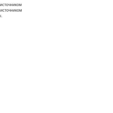
 источником
 источником
ы.