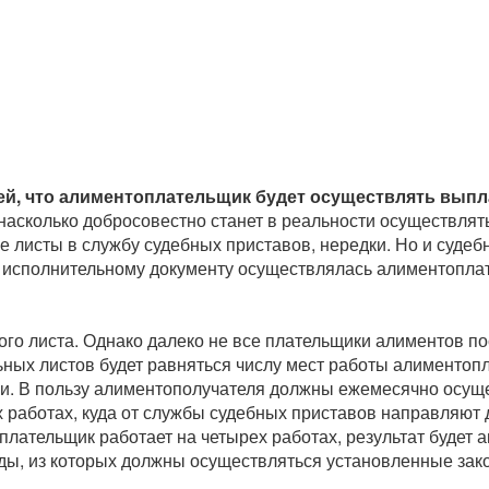
ей, что алиментоплательщик будет осуществлять выпл
 насколько добросовестно станет в реальности осуществлят
е листы в службу судебных приставов, нередки. Но и суде
по исполнительному документу осуществлялась алиментопл
ого листа. Однако далеко не все плательщики алиментов п
ьных листов будет равняться числу мест работы алиментоп
вки. В пользу алиментополучателя должны ежемесячно осущ
 работах, куда от службы судебных приставов направляют 
лательщик работает на четырех работах, результат будет 
ходы, из которых должны осуществляться установленные зак