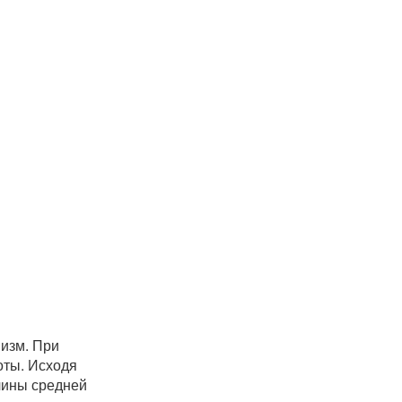
низм. При
оты. Исходя
чины средней