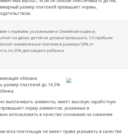
лиментных выплат, если он обязан обеспечивать детей,
суммарный размер платежей превышает нормы,
одательством.
твии с нормами, указанными в Семейном кодексе,
ыплат на двоих детей не должна превышать 1/3 прибыли
 вносит ежемесячные платежи в размере 50% от
есть по 25% для каждого ребенка.
анизация обязана
ть размер платежей до 16,5%
ебенка.
чно выплачивать алименты, имеет высокую заработную
 превышает норму алиментов, указанных в
жно использовать в качестве основания на снижение
ии иска плательщик не имеет права указывать в качестве