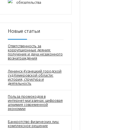
обязательства
Новые статьи
Ответственность за
коррупционные деяния:
получение и дача незаконного
вознаграждения
Ленинск-Кузнецкий городской
суд Кемеровской области:
история, структура и
деятельность
Польза промокодов в
интернет-магазинах: цифровая
алхимия современной
экономии
Банкротство физических лиц:
комплексное решение