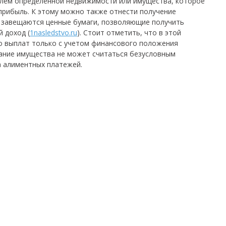
елем определенной недвижимости или имущества, которое
 прибыль.
К этому можно также отнести получение
у завещаются ценные бумаги, позволяющие получить
 доход (
1nasledstvo.ru
).
Стоит отметить, что в этой
о выплат только с учетом финансового положения
вание имущества не может считаться безусловным
а алиментных платежей.